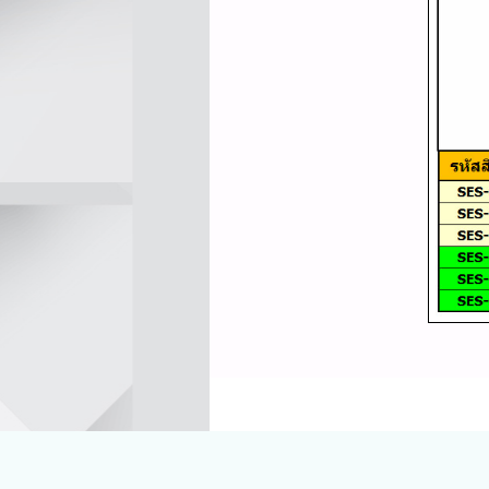
Visitors:
892,838