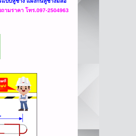
แบบหูช้าง แผงกั้นหูช้างมีล้อ
ถามราคา โทร.097-2504963