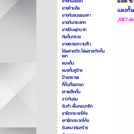
ยางกั้นล้อรถ
ผลิต ข
ยางห้ามล้อ
แผงกั้
ยางกันชนขอบเสา
,087-
ยางกันกระแทก
ยางปีนฟุตบาท
ท่อกั้นกรวย
ยางชะลอความเร็ว
โซ่พลาสติก โซ่พลาสติกกั้น
เขต
แผงกั้น
แผงกั้นหูช้าง
ป้ายจราจร
ที่กั้นที่จอดรถ
เสาเหล็กกั้น
ราวกันชน
รับทำ พื้นคอนกรีต
ขายึดกระจกโค้ง
เสายึดกระจกโค้ง
รับเหมาก่อสร้าง