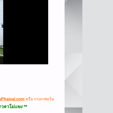
aPhaisal.com
หรือ
กรอกฟอร์ม
าคาไม่แพง **