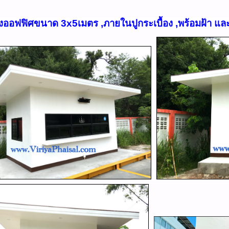
างออฟฟิศขนาด 3x5เมตร ,ภายในปูกระเบื้อง ,
พร้อมฝ้า แ