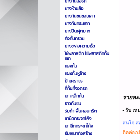
ยางกั้นล้อรถ
ยางห้ามล้อ
ยางกันชนขอบเสา
ยางกันกระแทก
ยางปีนฟุตบาท
ท่อกั้นกรวย
ยางชะลอความเร็ว
โซ่พลาสติก โซ่พลาสติกกั้น
เขต
แผงกั้น
แผงกั้นหูช้าง
ป้ายจราจร
ที่กั้นที่จอดรถ
เสาเหล็กกั้น
รายละ
ราวกันชน
- รับ เห
รับทำ พื้นคอนกรีต
ขายึดกระจกโค้ง
สนใจ 
เสายึดกระจกโค้ง
ติดต่อก
รับเหมาก่อสร้าง