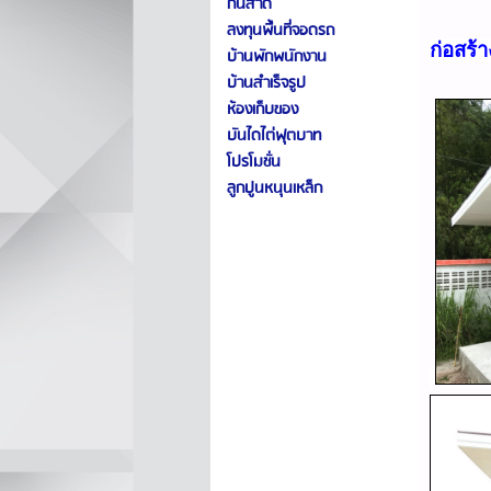
กันสาด
ลงทุนพื้นที่จอดรถ
ก่อสร้
บ้านพักพนักงาน
บ้านสำเร็จรูป
ห้องเก็บของ
บันไดไต่ฟุตบาท
โปรโมชั่น
ลูกปูนหนุนเหล็ก