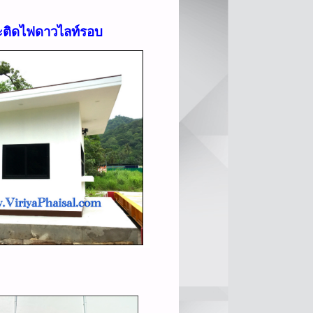
ละติดไฟดาวไลท์รอบ