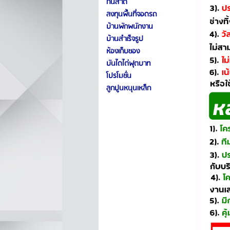
กันสาด
ลงทุนพื้นที่จอดรถ
บ้านพักพนักงาน
บ้านสำเร็จรูป
ห้องเก็บของ
บันไดไต่ฟุตบาท
โปรโมชั่น
ลูกปูนหนุนเหล็ก