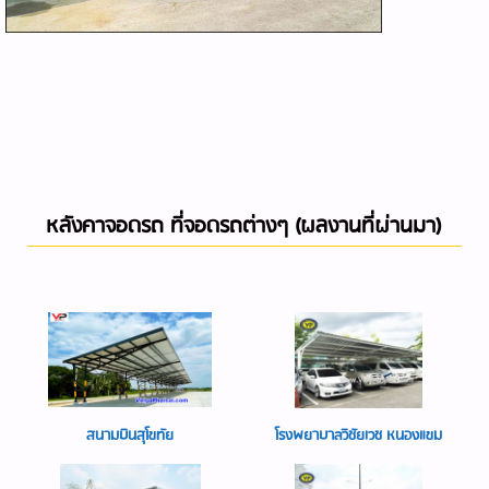
หลังคาจอดรถ ที่จอดรถต่างๆ (ผลงานที่ผ่านมา)
สนามบินสุโขทัย
โรงพยาบาลวิชัยเวช หนองแขม