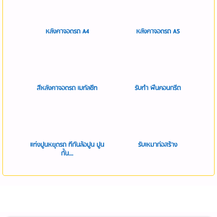
หลังคาจอดรถ A4
หลังคาจอดรถ A5
สีหลังคาจอดรถ เมทัลชีท
รับทำ พื้นคอนกรีต
แท่งปูนหยุดรถ ที่กั้นล้อปูน ปูน
รับเหมาก่อสร้าง
กั้น...