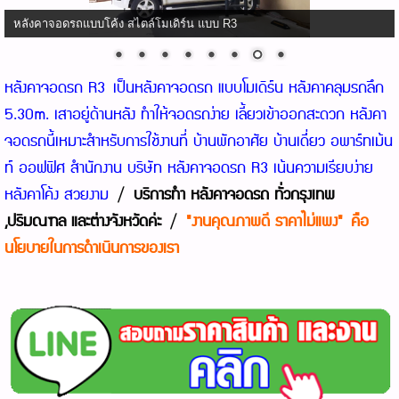
หลังคาจอดรถแบบโค้ง สไตล์โมเดิร์น แบบ R3
หลังคาจอดรถ R3
เป็นหลังคาจอดรถ แบบโมเดิร์น หลังคาคลุมรถลึก
5.30m. เสาอยู่ด้านหลัง ทำให้จอดรถง่าย เลี้ยวเข้าออกสะดวก หลังคา
จอดรถนี้เหมาะสำหรับการใช้งานที่ บ้านพักอาศัย บ้านเดีี่ยว อพาร์ทเม้น
ท์ ออฟฟิศ สำนักงาน บริษัท หลังคาจอดรถ R3 เน้นความเรียบง่าย
หลังคาโค้ง สวยงาม
/
บริการทำ หลังคาจอดรถ ทั่วกรุงเทพ
,ปริมณฑล และต่างจังหวัดค่ะ
/
"งานคุณภาพดี ราคาไ
ม่แพง"
คือ
นโยบายในการดำเนินการของเ
รา