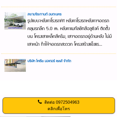
สยามจิระกานต์ อมตะนคร
รูปแบบ:หลังคาโรงรถA1 หลังคาโรงรถหลังคาจอดรถ
คลุมรถลึก 5.0 m. หลังคาเมทัลชีทสีอลูซิงค์ ติดตั้ง
บน โครงเสาเหล็กสีครีม, เสาจอดรถอยู่ด้านหลัง ไม่มี
เสาหน้า ทำให้จอดรถสะดวก โครงสร้างแข็งแร...
บริษัท โคเรีย มอเตอร์ เซลส์ จำกัด
ติดต่อ
0972504963
คลิกเพื่อโทร