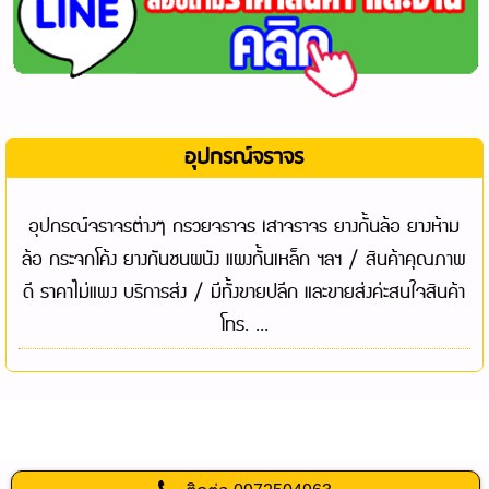
อุปกรณ์จราจร
อุปกรณ์จราจรต่างๆ กรวยจราจร เสาจราจร ยางกั้นล้อ ยางห้าม
ล้อ กระจกโค้ง ยางกันชนผนัง แผงกั้นเหล็ก ฯลฯ / สินค้าคุณภาพ
ดี ราคาไม่แพง บริการส่ง / มีทั้งขายปลีก และขายส่งค่ะสนใจสินค้า
โทร. ...